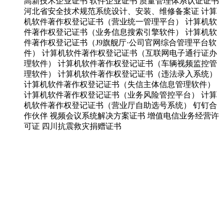
高新技术企业证书
软件企业证书
质量管理体系认证证书
河北省安全技术规范系统设计、安装、维修备案证
计算
机软件著作权登记证书（营业统一管理平台）
计算机软
件著作权登记证书（业务信息搜索引擎软件）
计算机软
件著作权登记证书（J9旗舰厅·公司官网综合管理平台软
件）
计算机软件著作权登记证书（互联网电子通行证办
理软件）
计算机软件著作权登记证书（车辆视频监控管
理软件）
计算机软件著作权登记证书（违法录入系统）
计算机软件著作权登记证书（失信主体信息管理软件）
计算机软件著作权登记证书（业务风险管控平台）
计算
机软件著作权登记证书（营业厅自助选号系统）
钉钉合
作伙伴
视频会议系统解决方案证书
增值电信业务经营许
可证
四川抗震救灾捐赠证书