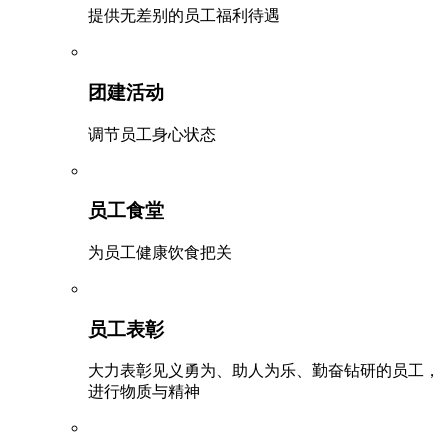
提供无差别的员工福利待遇
团建活动
调节员工身心状态
员工食堂
为员工健康饮食把关
员工表彰
大力表彰见义勇为、助人为乐、勤奋钻研的员工，
进行物质与精神