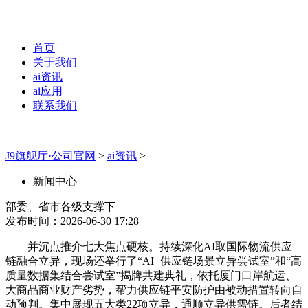
首页
关于我们
ai资讯
ai应用
联系我们
J9旗舰厅·公司官网
>
ai资讯
>
新闻中心
部委、省市各级支撑下
发布时间：2026-06-30 17:28
并沉点推介七大焦点硬核。持续深化AI取国际物流供应
链融合立异，现场还举行了“AI+供应链场景立异尝试室”和“高
质量数据集结合尝试室”揭牌共建典礼，依托厦门口岸航运、
大商品商业财产劣势，帮力供应链平安防护由被动措置转向自
动预判。集中展现五大类22项立异，通顺立异供需链。后者结