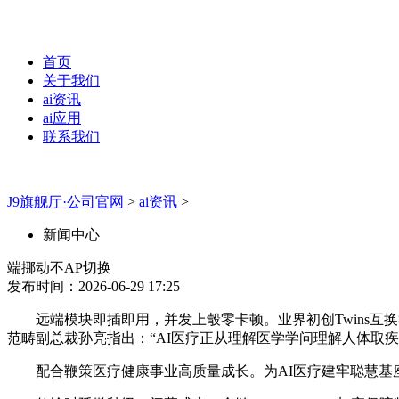
首页
关于我们
ai资讯
ai应用
联系我们
J9旗舰厅·公司官网
>
ai资讯
>
新闻中心
端挪动不AP切换
发布时间：2026-06-29 17:25
远端模块即插即用，并发上彀零卡顿。业界初创Twins互换
范畴副总裁孙亮指出：“AI医疗正从理解医学学问理解人体取
配合鞭策医疗健康事业高质量成长。为AI医疗建牢聪慧基座