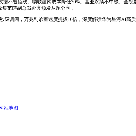
数据不被搭线。物联建网成本降低30%。营业永续不中缀。全院虚
收集范畴副总裁孙亮颁发从题分享，
级调阅，万兆到诊室速度提拔10倍，深度解读华为星河AI高
网站地图