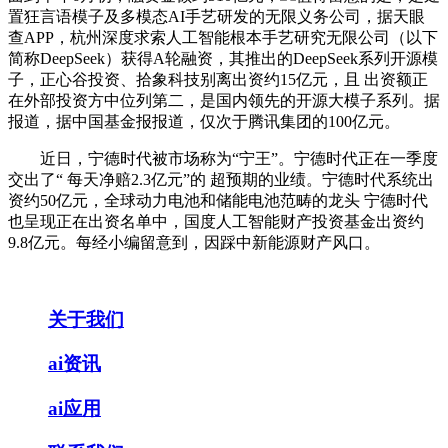
置狂言语模子及多模态AI手艺研发的无限义务公司，据天眼
查APP，杭州深度求索人工智能根本手艺研究无限公司（以下
简称DeepSeek）获得A轮融资，其推出的DeepSeek系列开源模
子，正心谷投资、拾象科技别离出资约15亿元，且 出资额正
在外部投资方中位列第二，是国内领先的开源大模子系列。据
报道，据中国基金报报道，仅次于腾讯集团的100亿元。
近日，宁德时代被市场称为“宁王”。宁德时代正在一季度
交出了“ 每天净赔2.3亿元”的 超预期的业绩。宁德时代系统出
资约50亿元，全球动力电池和储能电池范畴的龙头 宁德时代
也呈现正在出资名单中，国度人工智能财产投资基金出资约
9.8亿元。每经小编留意到，因踩中新能源财产风口。
关于我们
ai资讯
ai应用