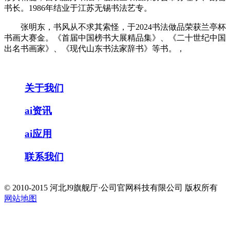
书长。1986年结业于江苏无锡书法艺专。
张明东，书风从不求其索怪，于2024书法做品荣获兰亭杯
书画大赛金。《首届中国榜书大展精品集》、《二十世纪中国
出名书画家》、《现代山东书法家辞书》等书。，
关于我们
ai资讯
ai应用
联系我们
© 2010-2015 河北J9旗舰厅·公司官网科技有限公司 版权所有
网站地图