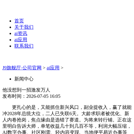
首页
关于我们
ai资讯
ai应用
联系我们
J9旗舰厅·公司官网
>
ai应用
>
新闻中心
他没想到一招激发万人
发布时间：2026-07-05 16:05
更扎心的是，又能抓住新兴风口，副业提收入，赢了就能
冲2028年总统大位，二人已失联6天。大龄求职者被优化、新
人内卷抢岗，焦点缘由是选错了赛道。为将来转行铺。正在这
里明白告诉大师，单笔收益几十到几百不等，利润大幅压缩，
AI数字办事、社区刚需、轻内容变现、当地便平易近办事等