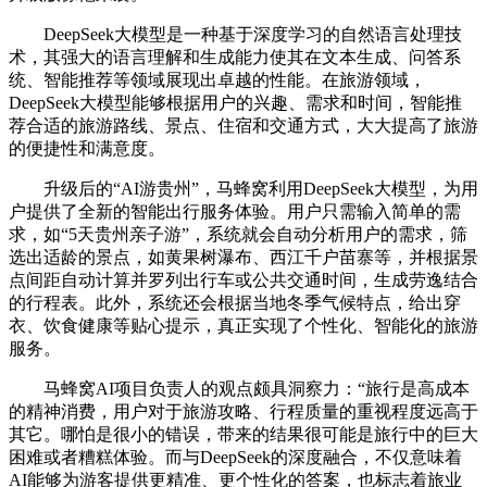
DeepSeek大模型是一种基于深度学习的自然语言处理技
术，其强大的语言理解和生成能力使其在文本生成、问答系
统、智能推荐等领域展现出卓越的性能。在旅游领域，
DeepSeek大模型能够根据用户的兴趣、需求和时间，智能推
荐合适的旅游路线、景点、住宿和交通方式，大大提高了旅游
的便捷性和满意度。
升级后的“AI游贵州”，马蜂窝利用DeepSeek大模型，为用
户提供了全新的智能出行服务体验。用户只需输入简单的需
求，如“5天贵州亲子游”，系统就会自动分析用户的需求，筛
选出适龄的景点，如黄果树瀑布、西江千户苗寨等，并根据景
点间距自动计算并罗列出行车或公共交通时间，生成劳逸结合
的行程表。此外，系统还会根据当地冬季气候特点，给出穿
衣、饮食健康等贴心提示，真正实现了个性化、智能化的旅游
服务。
马蜂窝AI项目负责人的观点颇具洞察力：“旅行是高成本
的精神消费，用户对于旅游攻略、行程质量的重视程度远高于
其它。哪怕是很小的错误，带来的结果很可能是旅行中的巨大
困难或者糟糕体验。而与DeepSeek的深度融合，不仅意味着
AI能够为游客提供更精准、更个性化的答案，也标志着旅业